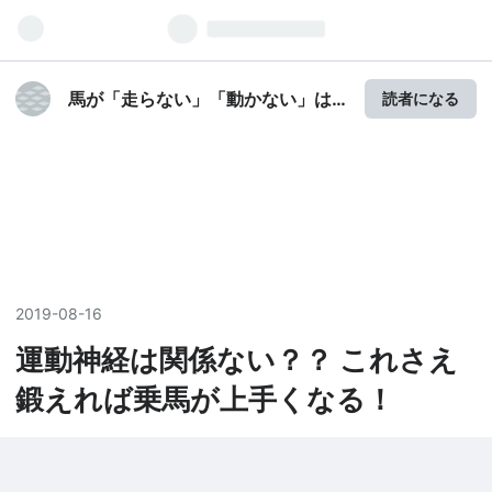
馬が「走らない」「動かない」は
読者になる
すぐに解消できる！乗馬は自分に
向いていない...？と思っているそ
このあなたに！24時間、馬がいな
くても学べる！気づいたらレッス
ンで馬が自由自在に動くように！
周りから憧れの眼差しで見られる
プロジェクト！
2019
-
08
-
16
運動神経は関係ない？？ これさえ
鍛えれば乗馬が上手くなる！